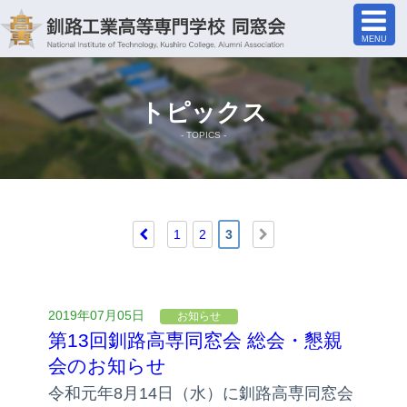
MENU
トピックス
- TOPICS -
1
2
3
2019年07月05日
お知らせ
第13回釧路高専同窓会 総会・懇親
会のお知らせ
令和元年8月14日（水）に釧路高専同窓会